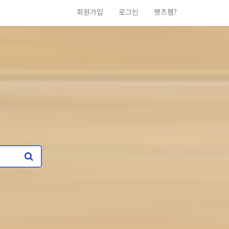
회원가입
로그인
펫츠팸?