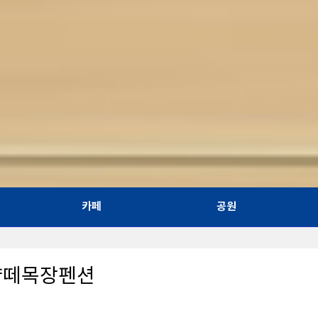
카페
공원
양떼목장펜션