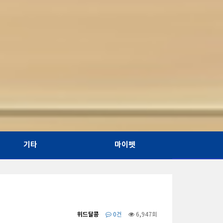
기타
마이펫
위드달콩
0건
6,947회