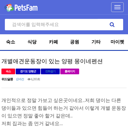
Toggl
navig
숙소
식당
카페
공원
기타
마이펫
개별애견운동장이 있는 양평 몽이네펜션
숙소
경기도 양평군
전화걸기
홈페이지
위드달콩
0건
6,205회
개인적으로 정말 가보고 싶은곳이네요..저희 댕이는 다른
댕이들과 있으면 힘들어 하는거 같아서 이렇게 개별 운동장
이 있으면 정말 좋아 할거 같은데..
저희 집과는 좀 먼거 같네요...