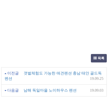
목록
이전글
갯벌체험도 가능한 애견펜션 충남 태안 골드독
펜션
19.09.25
다음글
남해 독일마을 노이하우스 펜션
19.09.03