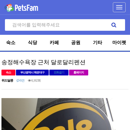
Toggl
navig
숙소
식당
카페
공원
기타
마이펫
송정해수욕장 근처 달로달리펜션
숙소
부산광역시 해운대구
전화걸기
홈페이지
위드달콩
0건
6,162회