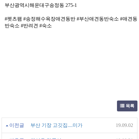
부산광역시해운대구송정동 275-1
#펫츠팸 #송정해수욕장애견동반 #부산애견동반숙소 #애견동
반숙소 #반려견 #숙소
목록
이전글
부산 기장 고깃집....미가
19.09.02