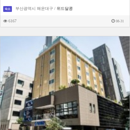
부산광역시 해운대구 /
위드달콩
숙소
6167
08-31