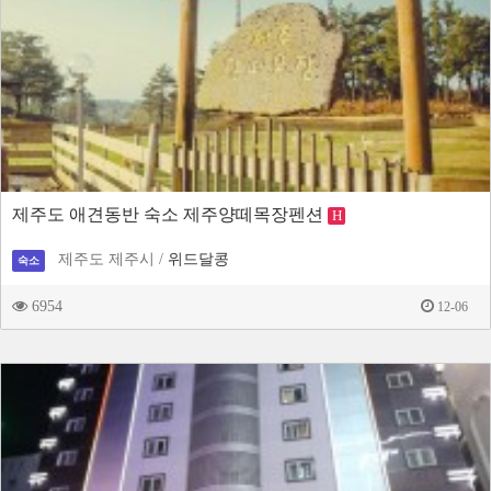
제주도 애견동반 숙소 제주양떼목장펜션
H
제주도 제주시 /
위드달콩
숙소
6954
12-06