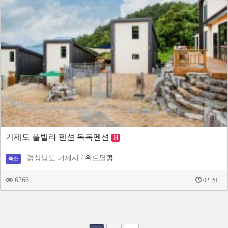
거제도 풀빌라 펜션 독독펜션
H
경상남도 거제시 /
위드달콩
숙소
6266
02-20