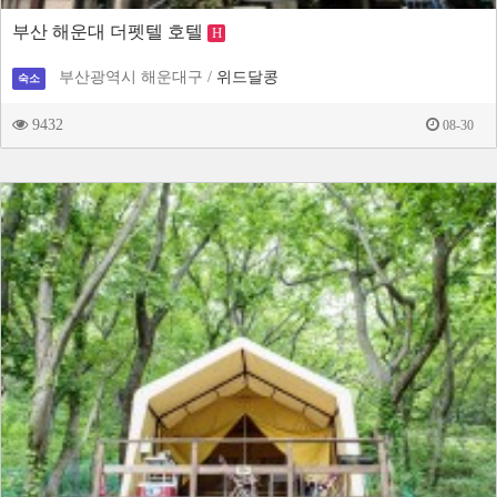
부산 해운대 더펫텔 호텔
H
부산광역시 해운대구 /
위드달콩
숙소
9432
08-30