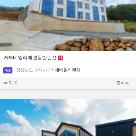
거제베일리애견동반펜션
H
경상남도 거제시 /
거제베일리펜션
숙소
5119
07-01