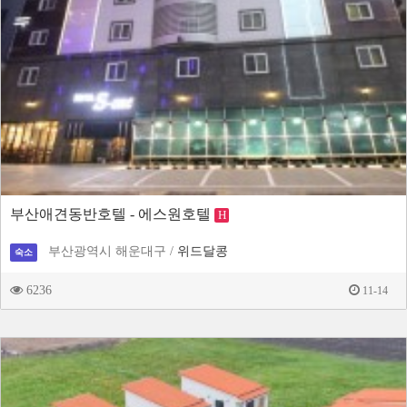
부산애견동반호텔 - 에스원호텔
H
부산광역시 해운대구 /
위드달콩
숙소
6236
11-14