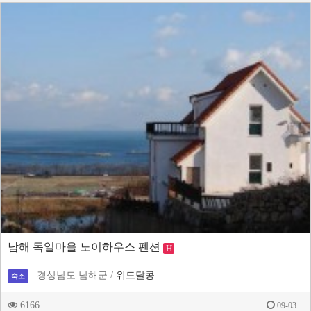
남해 독일마을 노이하우스 펜션
H
경상남도 남해군 /
위드달콩
숙소
6166
09-03