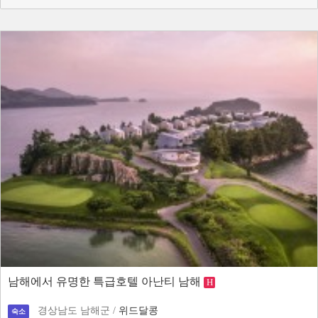
남해에서 유명한 특급호텔 아난티 남해
H
경상남도 남해군 /
위드달콩
숙소