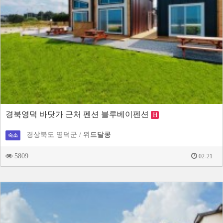
경북영덕 바닷가 근처 펜션 블루베이펜션
H
경상북도 영덕군 /
위드달콩
숙소
5809
02-21