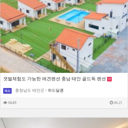
갯벌체험도 가능한 애견펜션 충남 태안 골드독 펜션
H
충청남도 태안군 /
위드달콩
숙소
6649
09-25