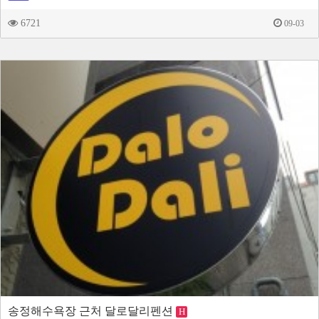
6721
09-03
송정해수욕장 근처 달로달리펜션
H