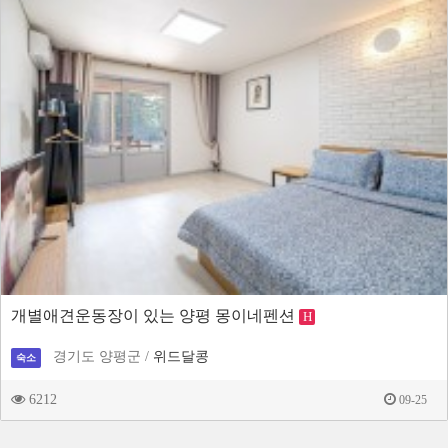
개별애견운동장이 있는 양평 몽이네펜션
H
경기도 양평군 /
위드달콩
숙소
6212
09-25