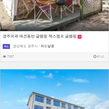
경주외곽 애견동반 글램핑 잭스캠프 글램핑
H
경상북도 경주시 /
위드달콩
숙소
7107
07-11