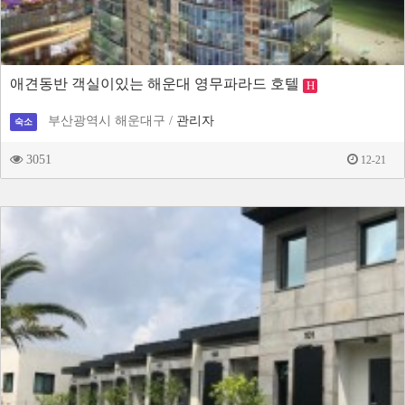
애견동반 객실이있는 해운대 영무파라드 호텔
H
부산광역시 해운대구 /
관리자
숙소
3051
12-21