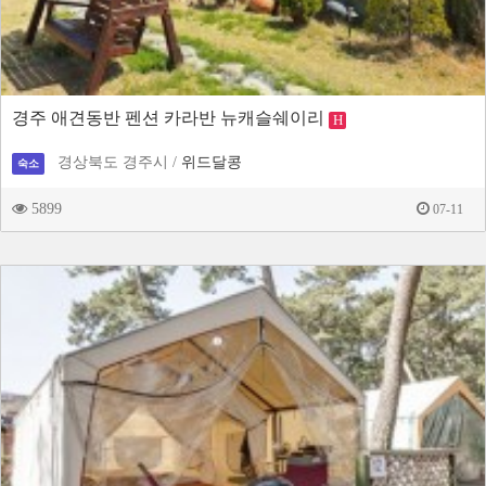
경주 애견동반 펜션 카라반 뉴캐슬쉐이리
H
경상북도 경주시 /
위드달콩
숙소
5899
07-11