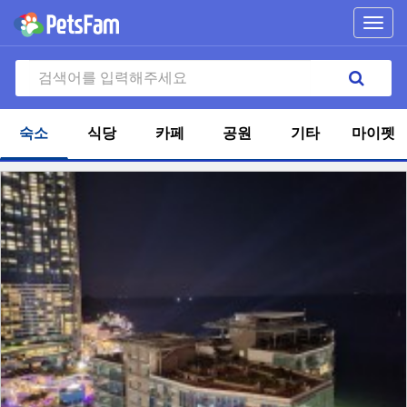
Toggl
navig
숙소
식당
카페
공원
기타
마이펫