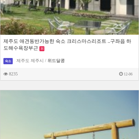
제주도 애견동반가능한 숙소 크리스마스리조트 ..구좌읍 하
도해수욕장부근
H
제주도 제주시 /
위드달콩
숙소
8235
12-06