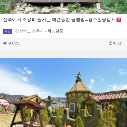
산속에서 조용히 즐기는 애견동반 글램핑...경주힐링캠프
H
경상북도 경주시 /
위드달콩
숙소
406995
08-22