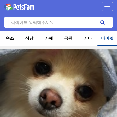
Toggl
navig
숙소
식당
카페
공원
기타
마이펫