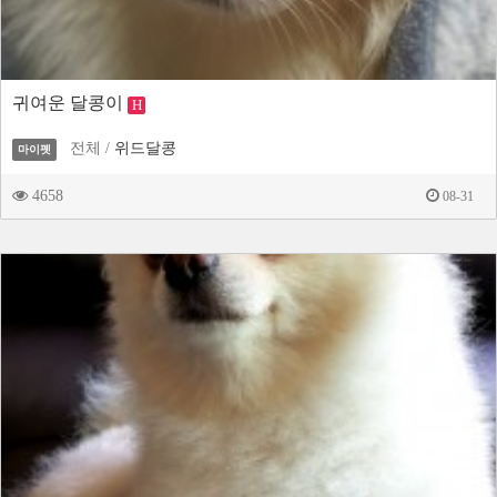
귀여운 달콩이
H
전체 /
위드달콩
마이펫
4658
08-31