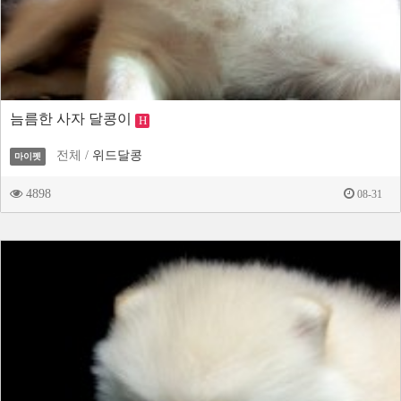
늠름한 사자 달콩이
H
전체 /
위드달콩
마이펫
4898
08-31