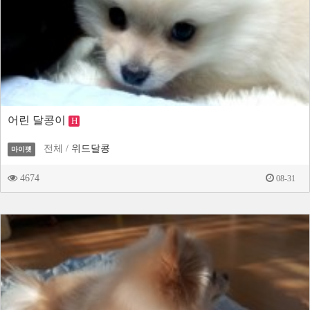
어린 달콩이
H
전체 /
위드달콩
마이펫
4674
08-31