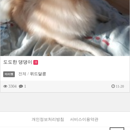
도도한 댕댕이
H
전체 /
위드달콩
마이펫
3304
1
11-20
개인정보처리방침
서비스이용약관