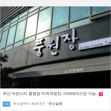
부산 마린시티 풍원장 미역국정찬..야외테라스만 가능..
H
부산광역시 해운대구 /
위드달콩
식당