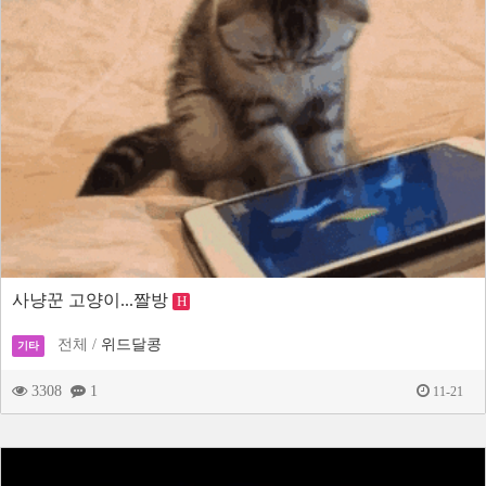
사냥꾼 고양이...짤방
H
전체 /
위드달콩
기타
3308
1
11-21