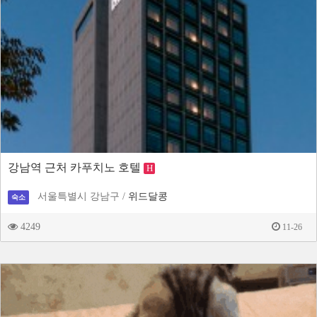
강남역 근처 카푸치노 호텔
H
서울특별시 강남구 /
위드달콩
숙소
4249
11-26