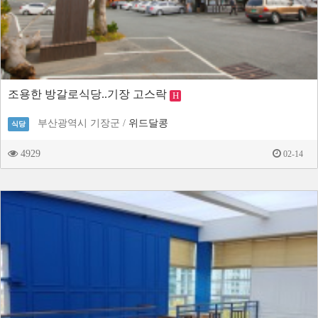
조용한 방갈로식당..기장 고스락
H
부산광역시 기장군 /
위드달콩
식당
4929
02-14