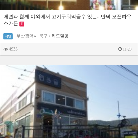
애견과 함께 야외에서 고기구워먹을수 있는...만덕 오픈하우
스가든
H
부산광역시 북구 /
위드달콩
식당
4933
11-28