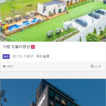
가평 오블리펜션
H
경기도 가평군 /
위드달콩
숙소
4627
11-26