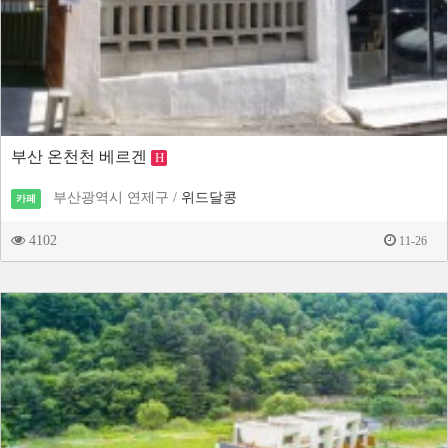
부산 온천천 베르겐
H
부산광역시 연제구 /
위드달콩
카페
4102
11-26