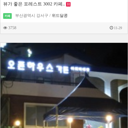
뷰가 좋은 포레스트 3002 카페..
H
부산광역시 강서구 /
위드달콩
카페
3758
11-29