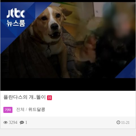
플란다스의 개..똘이
H
전체 /
위드달콩
기타
3294
1
11-21