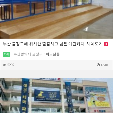
부산 금정구에 위치한 깔끔하고 넓은 애견카페..헤이도기
H
부산광역시 금정구 /
위드달콩
카페
5207
12-10