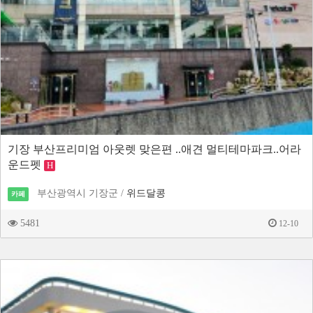
기장 부산프리미엄 아웃렛 맞은편 ..애견 멀티테마파크..어라
운드펫
H
부산광역시 기장군 /
위드달콩
카페
5481
12-10