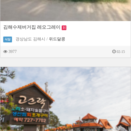
김해수제버거집 레오그레이
H
경상남도 김해시 /
위드달콩
식당
3977
02-15