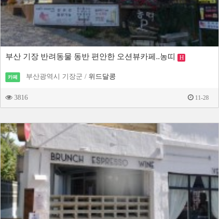
부산 기장 반려동물 동반 편안한 오션뷰카페..농띠
H
부산광역시 기장군 /
위드달콩
카페
3816
11-28