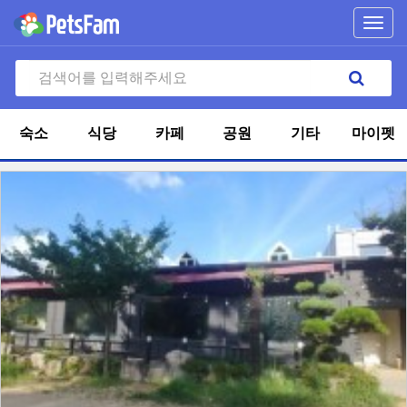
Toggl
navig
숙소
식당
카페
공원
기타
마이펫