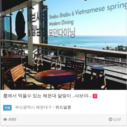
룸에서 먹을수 있는 해운대 달맞이 ..샤브야...
H
부산광역시 해운대구 /
위드달콩
식당
4088
12-07