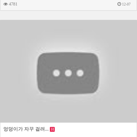
4781
12-07
엉덩이가 자꾸 걸려...
H