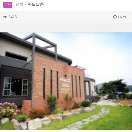
전체 /
위드달콩
기타
3413
11-29