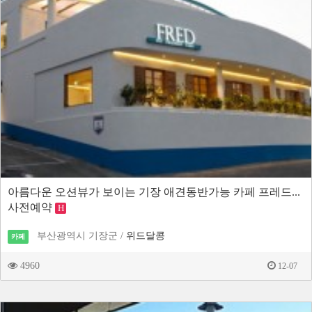
아름다운 오션뷰가 보이는 기장 애견동반가능 카페 프레드...
사전예약
H
부산광역시 기장군 /
위드달콩
카페
4960
12-07