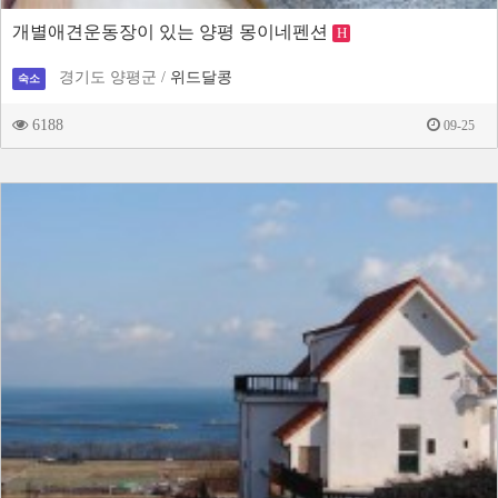
개별애견운동장이 있는 양평 몽이네펜션
H
경기도 양평군 /
위드달콩
숙소
6188
09-25