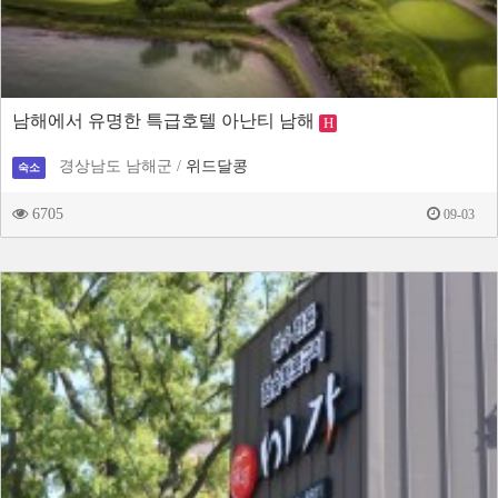
남해에서 유명한 특급호텔 아난티 남해
H
경상남도 남해군 /
위드달콩
숙소
6705
09-03