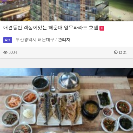
애견동반 객실이있는 해운대 영무파라드 호텔
H
부산광역시 해운대구 /
관리자
숙소
3034
12-21