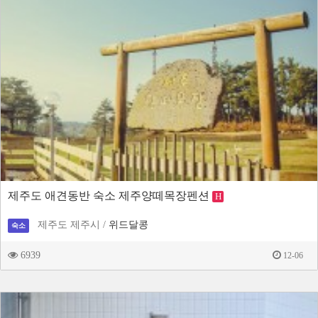
제주도 애견동반 숙소 제주양떼목장펜션
H
제주도 제주시 /
위드달콩
숙소
6939
12-06