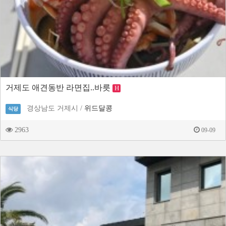
거제도 애견동반 라면집..바릇
H
경상남도 거제시 /
위드달콩
식당
2963
09-09