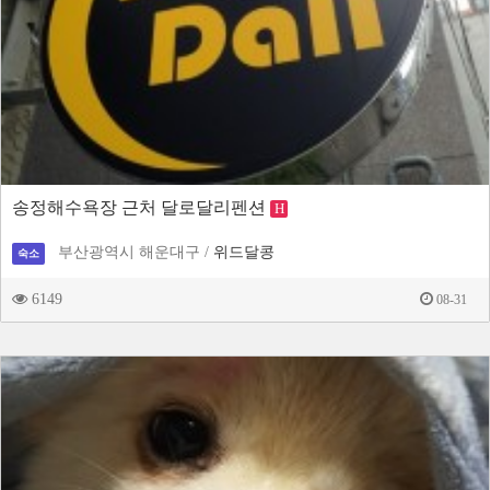
송정해수욕장 근처 달로달리펜션
H
부산광역시 해운대구 /
위드달콩
숙소
6149
08-31