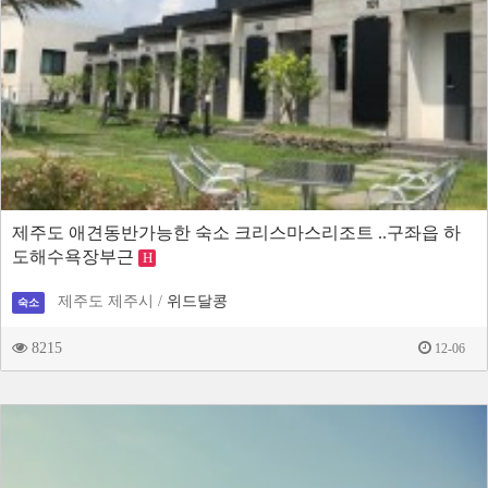
제주도 애견동반가능한 숙소 크리스마스리조트 ..구좌읍 하
도해수욕장부근
H
제주도 제주시 /
위드달콩
숙소
8215
12-06