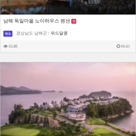
남해 독일마을 노이하우스 펜션
H
경상남도 남해군 /
위드달콩
숙소
6148
09-03