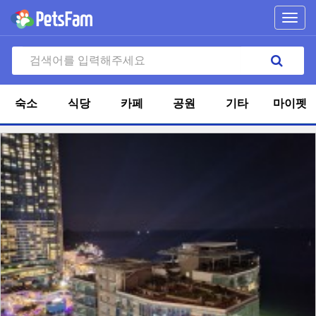
Toggl
navig
숙소
식당
카페
공원
기타
마이펫