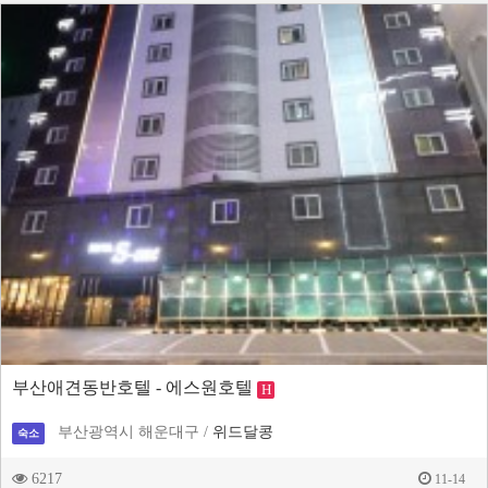
부산애견동반호텔 - 에스원호텔
H
부산광역시 해운대구 /
위드달콩
숙소
6217
11-14