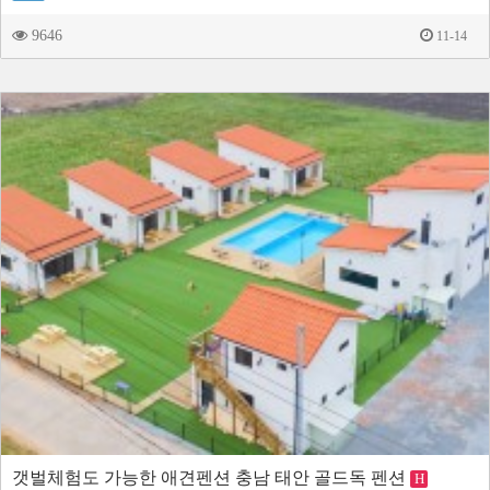
9646
11-14
갯벌체험도 가능한 애견펜션 충남 태안 골드독 펜션
H