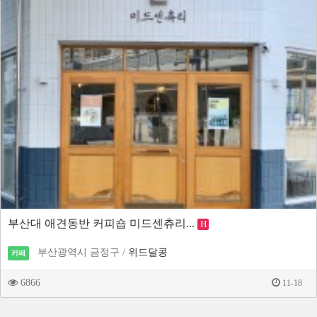
부산대 애견동반 커피숍 미드센츄리...
H
부산광역시 금정구 /
위드달콩
카페
6866
11-18