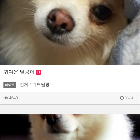
귀여운 달콩이
H
전체 /
위드달콩
마이펫
4640
08-31