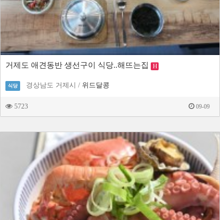
거제도 애견동반 생선구이 식당..해뜨는집
H
경상남도 거제시 /
위드달콩
식당
5723
09-09