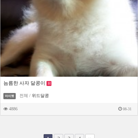
늠름한 사자 달콩이
H
전체 /
위드달콩
마이펫
4886
08-31