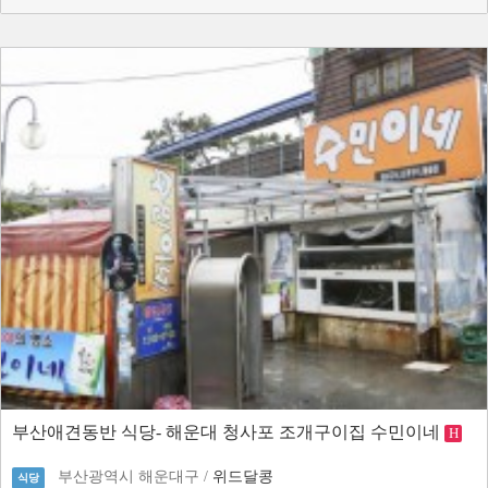
부산애견동반 식당- 해운대 청사포 조개구이집 수민이네
H
부산광역시 해운대구 /
위드달콩
식당