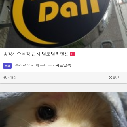
송정해수욕장 근처 달로달리펜션
H
부산광역시 해운대구 /
위드달콩
숙소
6165
08-31