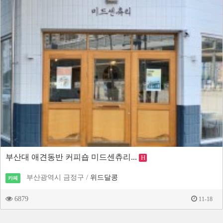
부산대 애견동반 커피숍 미드센츄리...
H
부산광역시 금정구 /
위드달콩
카페
6879
11-18