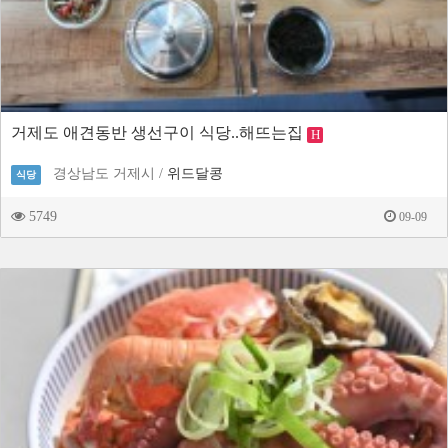
거제도 애견동반 생선구이 식당..해뜨는집
H
경상남도 거제시 /
위드달콩
식당
5749
09-09