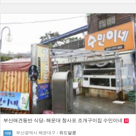
부산애견동반 식당- 해운대 청사포 조개구이집 수민이네
H
부산광역시 해운대구 /
위드달콩
식당