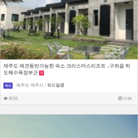
제주도 애견동반가능한 숙소 크리스마스리조트 ..구좌읍 하
도해수욕장부근
H
제주도 제주시 /
위드달콩
숙소
8232
12-06