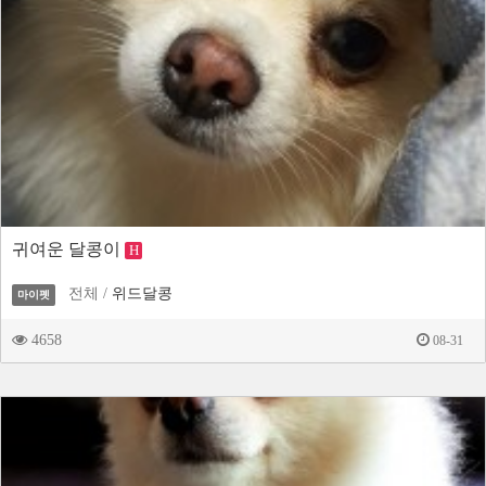
귀여운 달콩이
H
전체 /
위드달콩
마이펫
4658
08-31