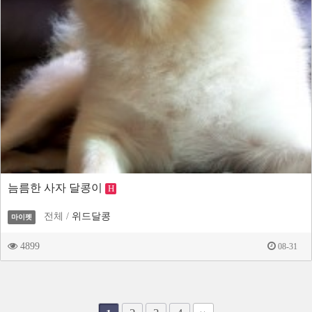
늠름한 사자 달콩이
H
전체 /
위드달콩
마이펫
4899
08-31