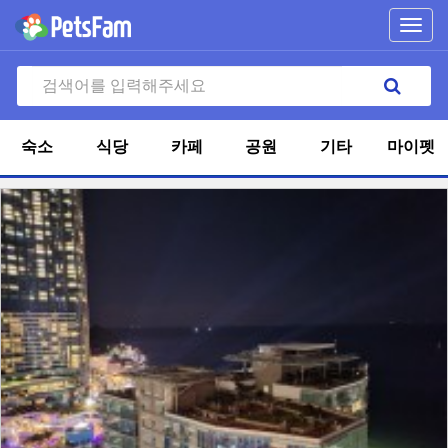
Toggl
navig
숙소
식당
카페
공원
기타
마이펫