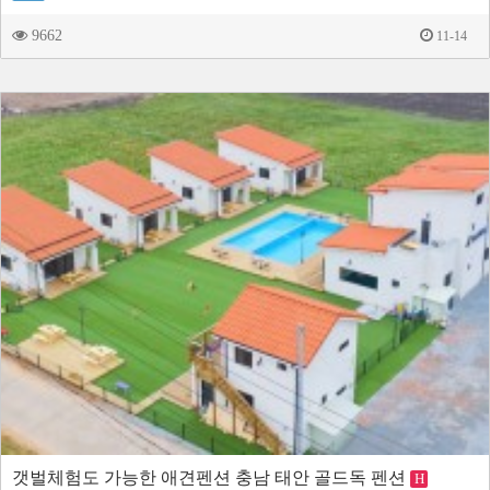
9662
11-14
갯벌체험도 가능한 애견펜션 충남 태안 골드독 펜션
H