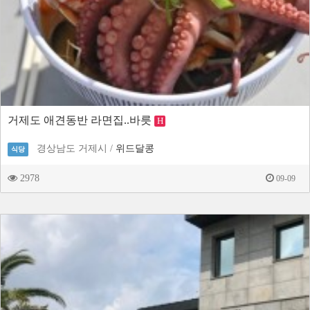
거제도 애견동반 라면집..바릇
H
경상남도 거제시 /
위드달콩
식당
2978
09-09