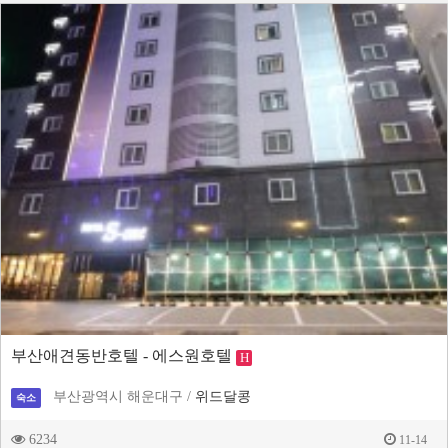
부산애견동반호텔 - 에스원호텔
H
부산광역시 해운대구 /
위드달콩
숙소
6234
11-14