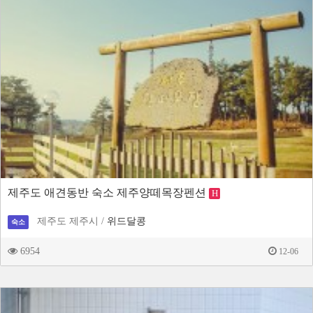
제주도 애견동반 숙소 제주양떼목장펜션
H
제주도 제주시 /
위드달콩
숙소
6954
12-06