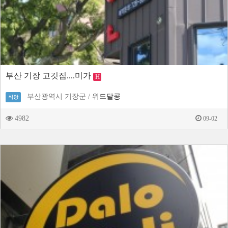
부산 기장 고깃집....미가
H
부산광역시 기장군 /
위드달콩
식당
4982
09-02