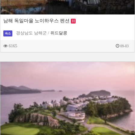
남해 독일마을 노이하우스 펜션
H
경상남도 남해군 /
위드달콩
숙소
6165
09-03