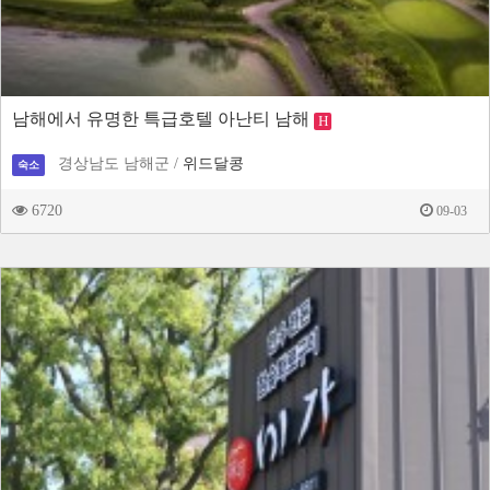
남해에서 유명한 특급호텔 아난티 남해
H
경상남도 남해군 /
위드달콩
숙소
6720
09-03