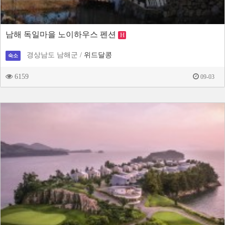
남해 독일마을 노이하우스 펜션
H
경상남도 남해군 /
위드달콩
숙소
6159
09-03