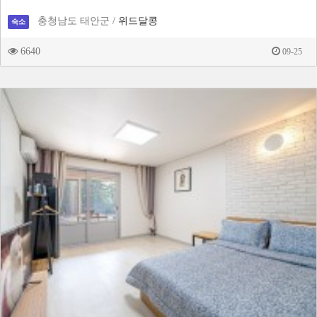
충청남도 태안군 /
위드달콩
숙소
6640
09-25