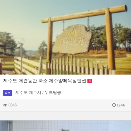
제주도 애견동반 숙소 제주양떼목장펜션
H
제주도 제주시 /
위드달콩
숙소
6948
12-06