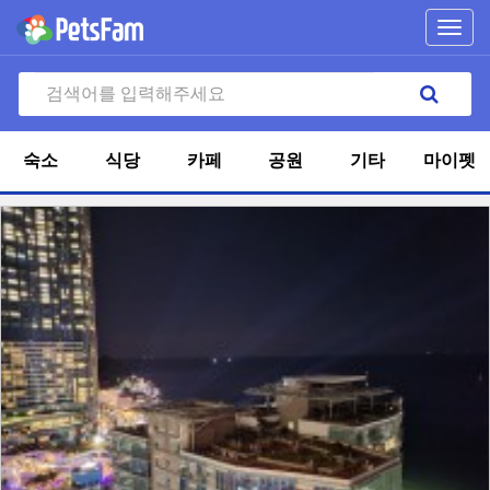
Toggl
navig
숙소
식당
카페
공원
기타
마이펫