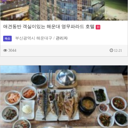
애견동반 객실이있는 해운대 영무파라드 호텔
H
부산광역시 해운대구 /
관리자
숙소
3044
12-21