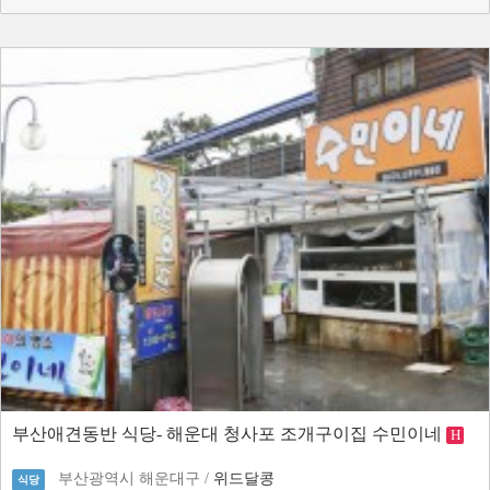
부산애견동반 식당- 해운대 청사포 조개구이집 수민이네
H
부산광역시 해운대구 /
위드달콩
식당