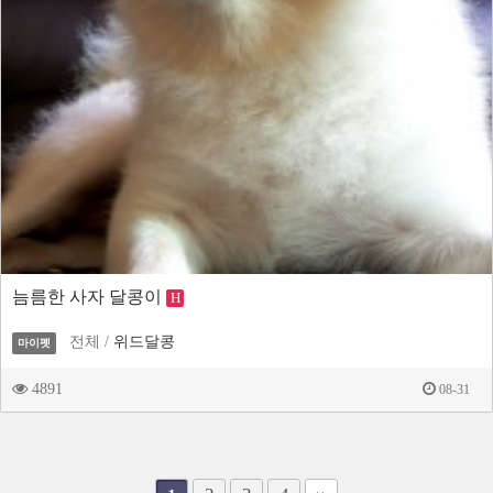
늠름한 사자 달콩이
H
전체 /
위드달콩
마이펫
4891
08-31