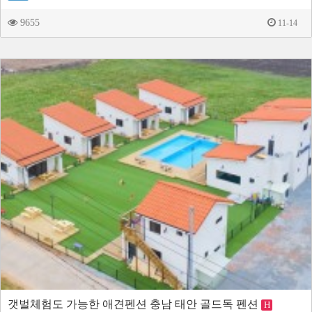
9655
11-14
갯벌체험도 가능한 애견펜션 충남 태안 골드독 펜션
H