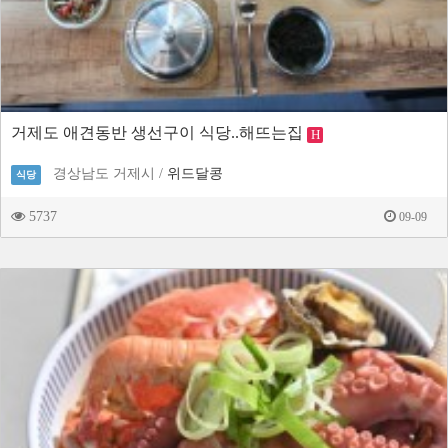
거제도 애견동반 생선구이 식당..해뜨는집
H
경상남도 거제시 /
위드달콩
식당
5737
09-09