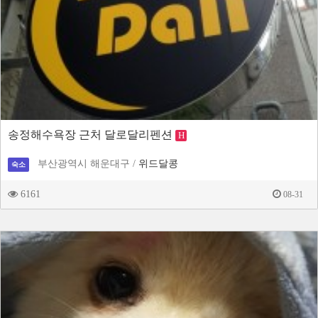
송정해수욕장 근처 달로달리펜션
H
부산광역시 해운대구 /
위드달콩
숙소
6161
08-31