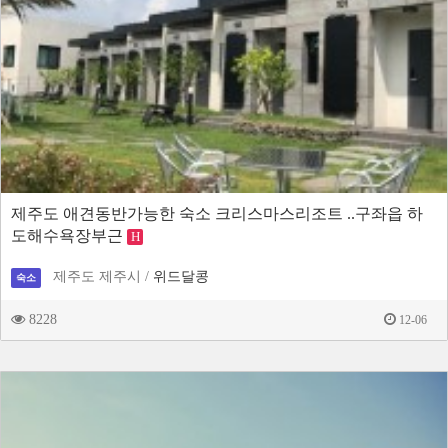
제주도 애견동반가능한 숙소 크리스마스리조트 ..구좌읍 하
도해수욕장부근
H
제주도 제주시 /
위드달콩
숙소
8228
12-06