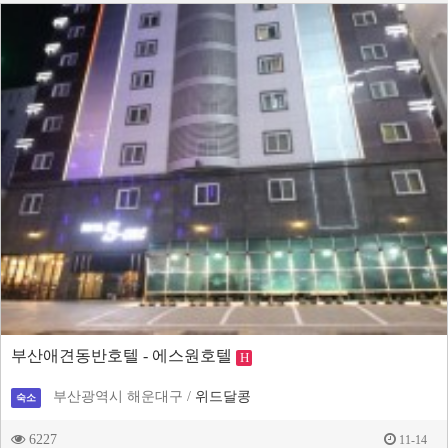
부산애견동반호텔 - 에스원호텔
H
부산광역시 해운대구 /
위드달콩
숙소
6227
11-14