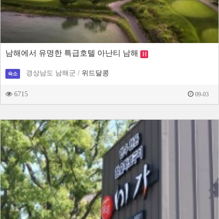
남해에서 유명한 특급호텔 아난티 남해
H
경상남도 남해군 /
위드달콩
숙소
6715
09-03