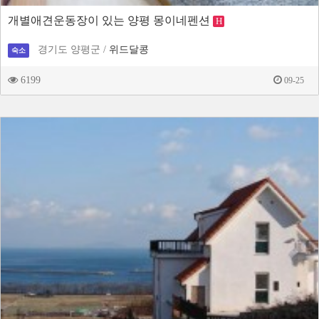
개별애견운동장이 있는 양평 몽이네펜션
H
경기도 양평군 /
위드달콩
숙소
6199
09-25