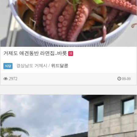
거제도 애견동반 라면집..바릇
H
경상남도 거제시 /
위드달콩
식당
2972
09-09