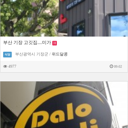
부산 기장 고깃집....미가
H
부산광역시 기장군 /
위드달콩
식당
4977
09-02