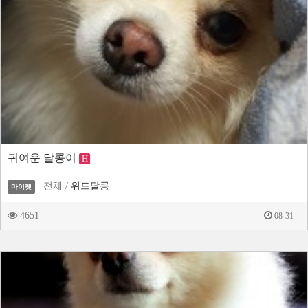
귀여운 달콩이
H
전체 /
위드달콩
마이펫
4651
08-31