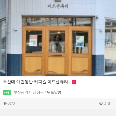
부산대 애견동반 커피숍 미드센츄리...
H
부산광역시 금정구 /
위드달콩
카페
6873
11-18