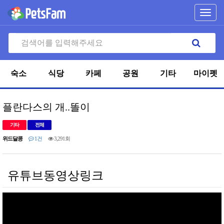
Toggl
navig
숙소
식당
카페
공원
기타
마이펫
플란다스의 개..똘이
기타
전체
위드달콩
1건
3,291회
유튜브동영상링크