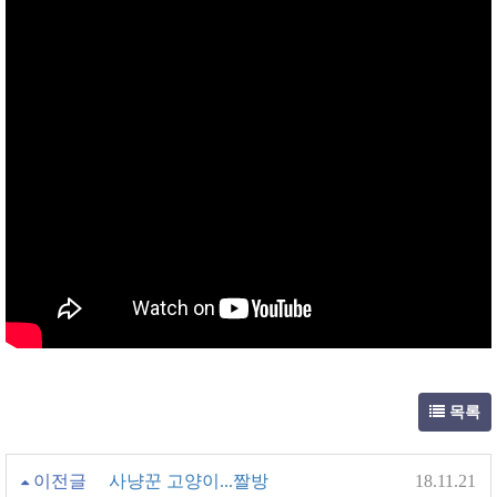
목록
이전글
사냥꾼 고양이...짤방
18.11.21