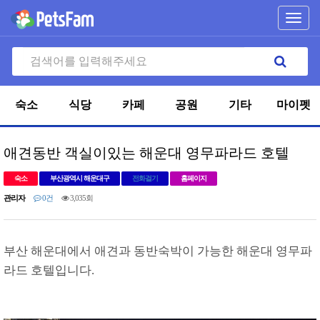
Toggl
navig
숙소
식당
카페
공원
기타
마이펫
애견동반 객실이있는 해운대 영무파라드 호텔
숙소
부산광역시 해운대구
전화걸기
홈페이지
관리자
0건
3,035회
부산 해운대에서 애견과 동반숙박이 가능한 해운대 영무파
라드 호텔입니다.