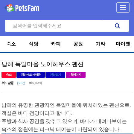
Toggl
navig
숙소
식당
카페
공원
기타
마이펫
남해 독일마을 노이하우스 펜션
숙소
경상남도 남해군
전화걸기
홈페이지
위드달콩
0건
6,163회
남해의 유명한 관광지인 독일마을에 위치해있는 펜션으로,
객실은 바다 전망이라고 합니다.
주방과 식사 공간을 갖추고 있으며, 바다가 내려다보이는
숙소의 정원에는 피크닉 테이블이 마련되어 있습니다.